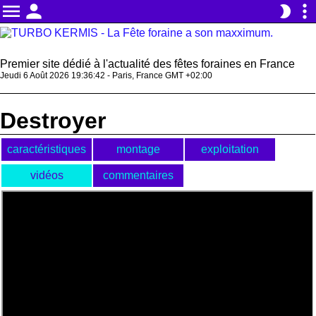
menu
person
more_vert
brightness_2
Premier site dédié à l'actualité des fêtes foraines en France
Jeudi 6 Août 2026 19:36:42 - Paris, France GMT +02:00
Destroyer
caractéristiques
montage
exploitation
vidéos
commentaires