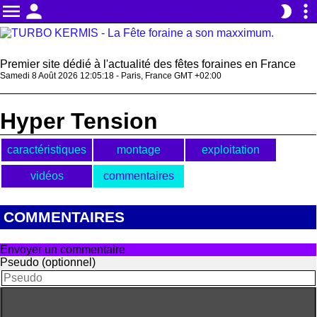
menu
person
more_vert
brightness_2
Premier site dédié à l'actualité des fêtes foraines en France
Samedi 8 Août 2026 12:05:18 - Paris, France GMT +02:00
Hyper Tension
caractéristiques
montage
exploitation
vidéos
commentaires
COMMENTAIRES
Envoyer un commentaire
Pseudo (optionnel)