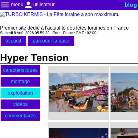
menu
person
blog
menu
utilisateur
Premier site dédié à l'actualité des fêtes foraines en France
Samedi 8 Août 2026 05:59:38 - Paris, France GMT +02:00
accueil
parcourir la base
Hyper Tension
caractéristiques
montage
exploitation
vidéos
commentaires