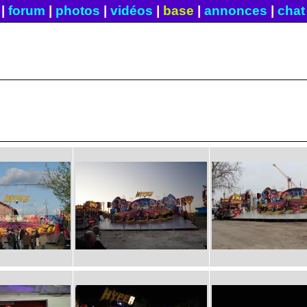
|
forum
|
photos
|
vidéos
|
base
|
annonces
|
chat