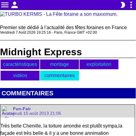
menu
person
more_vert
brightness_2
Premier site dédié à l'actualité des fêtes foraines en France
Vendredi 7 Août 2026 19:25:16 - Paris, France GMT +02:00
Midnight Express
caractéristiques
montage
exploitation
vidéos
commentaires
COMMENTAIRES
Fun-Fair
jeudi 15 août 2013 21:06
Très belle Chenille, la toiture arrondie est plutôt sympa,la
façade est très belle & il y a une bonne annimation