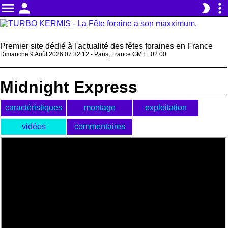
menu
person
more_vert
brightness_2
Premier site dédié à l'actualité des fêtes foraines en France
Dimanche 9 Août 2026 07:32:12 - Paris, France GMT +02:00
Midnight Express
caractéristiques
montage
exploitation
vidéos
commentaires