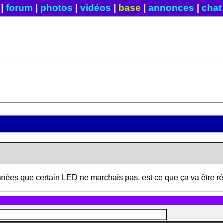
|
forum
|
photos
|
vidéos
|
base
|
annonces
|
chat
nnées que certain LED ne marchais pas. est ce que ça va être r