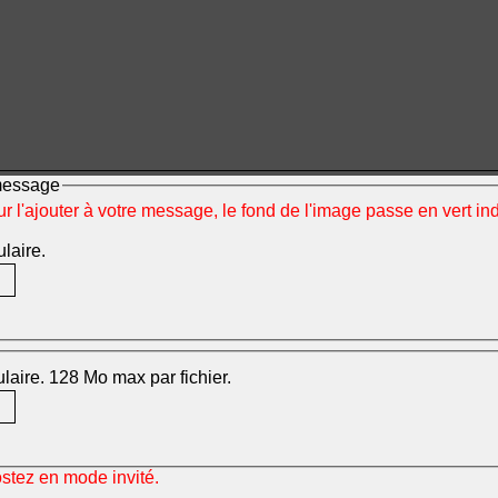
 message
ur l'ajouter à votre message, le fond de l'image passe en vert i
ulaire.
mulaire. 128 Mo max par fichier.
ostez en mode invité.