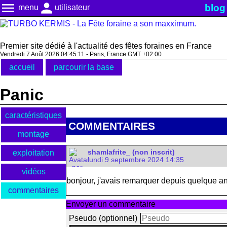
menu
person
blog
menu
utilisateur
Premier site dédié à l'actualité des fêtes foraines en France
Vendredi 7 Août 2026 04:45:11 - Paris, France GMT +02:00
accueil
parcourir la base
Panic
caractéristiques
COMMENTAIRES
montage
exploitation
shamlafrite_ (non inscrit)
lundi 9 septembre 2024 14:35
vidéos
bonjour, j'avais remarquer depuis quelque a
commentaires
Envoyer un commentaire
Pseudo (optionnel)