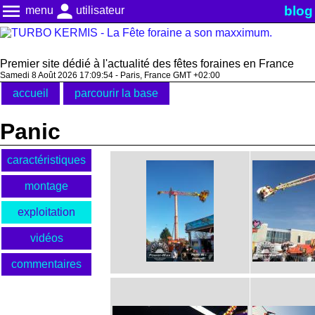
menu
person
blog
menu
utilisateur
Premier site dédié à l'actualité des fêtes foraines en France
Samedi 8 Août 2026 17:09:54 - Paris, France GMT +02:00
accueil
parcourir la base
Panic
caractéristiques
montage
exploitation
vidéos
commentaires