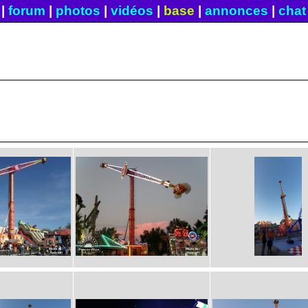
|
forum
|
photos
|
vidéos
|
base
|
annonces
|
chat