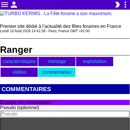
menu
person
more_vert
brightness_2
Premier site dédié à l'actualité des fêtes foraines en France
Lundi 10 Août 2026 14:41:58 - Paris, France GMT +02:00
Ranger
caractéristiques
montage
exploitation
vidéos
commentaires
COMMENTAIRES
Envoyer un commentaire
Pseudo (optionnel)