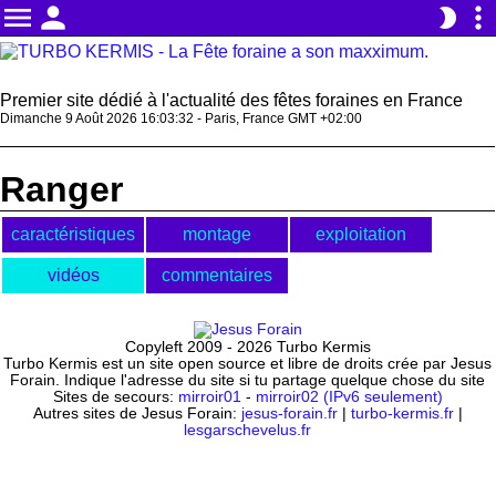
menu
person
more_vert
brightness_2
Premier site dédié à l'actualité des fêtes foraines en France
Dimanche 9 Août 2026 16:03:32 - Paris, France GMT +02:00
Ranger
caractéristiques
montage
exploitation
vidéos
commentaires
Copyleft 2009 - 2026 Turbo Kermis
Turbo Kermis est un site open source et libre de droits crée par Jesus
Forain. Indique l'adresse du site si tu partage quelque chose du site
Sites de secours:
mirroir01
-
mirroir02 (IPv6 seulement)
Autres sites de Jesus Forain:
jesus-forain.fr
|
turbo-kermis.fr
|
lesgarschevelus.fr