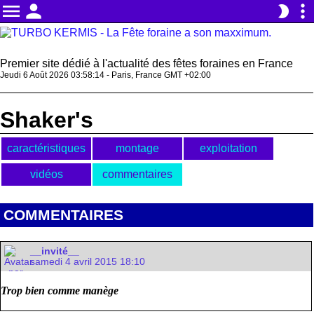
menu
person
more_vert
brightness_2
Premier site dédié à l'actualité des fêtes foraines en France
Jeudi 6 Août 2026 03:58:14 - Paris, France GMT +02:00
Shaker's
caractéristiques
montage
exploitation
vidéos
commentaires
COMMENTAIRES
__invité__
samedi 4 avril 2015 18:10
Trop bien comme manège