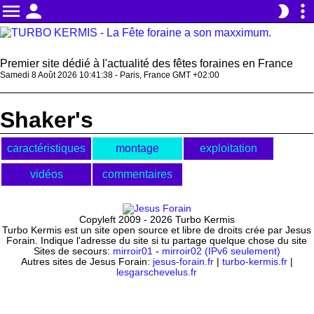
menu
person
more_vert
brightness_2
Premier site dédié à l'actualité des fêtes foraines en France
Samedi 8 Août 2026 10:41:38 - Paris, France GMT +02:00
Shaker's
caractéristiques
montage
exploitation
vidéos
commentaires
Copyleft 2009 - 2026 Turbo Kermis
Turbo Kermis est un site open source et libre de droits crée par Jesus
Forain. Indique l'adresse du site si tu partage quelque chose du site
Sites de secours:
mirroir01
-
mirroir02 (IPv6 seulement)
Autres sites de Jesus Forain:
jesus-forain.fr
|
turbo-kermis.fr
|
lesgarschevelus.fr