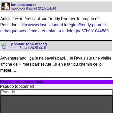
fandemanèges
mercredi 8 juillet 2015 14:44
Article trés intéressant sur Freddy Pourrier, le proprio du
Poseidon :
http://www.lavoixdunord.fr/region/freddy-pourrier-
debarque-avec-femme-et-enfant-a-la-foire-jna37b0n1044589
jessilille (non inscrit)
lundi 7 avril 2025 00:51
Adventureland , ça je ne savais pas!… je l'avais sur une vieille
affiche de Kirmes park revue…il en a fait du chemin ce joli
métier!….
Envoyer un commentaire
Pseudo (optionnel)