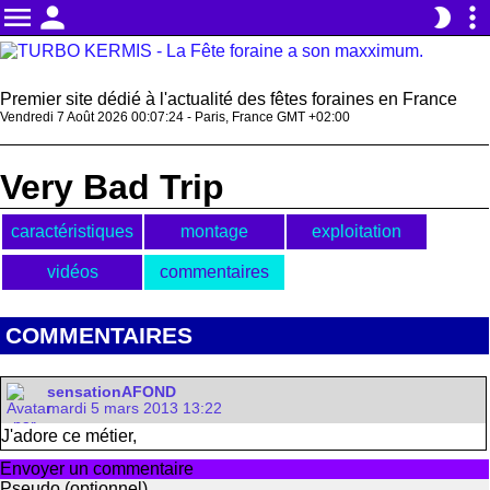
menu
person
more_vert
brightness_2
Premier site dédié à l'actualité des fêtes foraines en France
Vendredi 7 Août 2026 00:07:24 - Paris, France GMT +02:00
Very Bad Trip
caractéristiques
montage
exploitation
vidéos
commentaires
COMMENTAIRES
sensationAFOND
mardi 5 mars 2013 13:22
J'adore ce métier,
Envoyer un commentaire
Pseudo (optionnel)