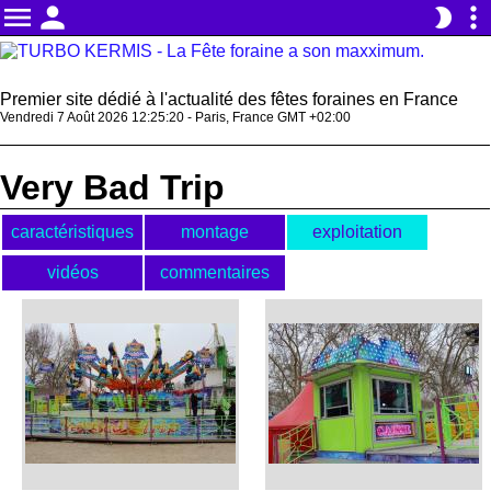
menu
person
more_vert
brightness_2
Premier site dédié à l'actualité des fêtes foraines en France
Vendredi 7 Août 2026 12:25:20 - Paris, France GMT +02:00
Very Bad Trip
caractéristiques
montage
exploitation
vidéos
commentaires