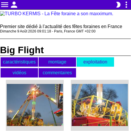
menu
person
more_vert
brightness_2
Premier site dédié à l'actualité des fêtes foraines en France
Dimanche 9 Août 2026 09:01:18 - Paris, France GMT +02:00
Big Flight
caractéristiques
montage
exploitation
vidéos
commentaires