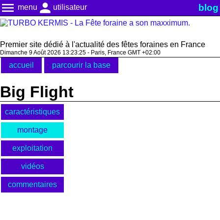
menu
person
blog
menu
utilisateur
Premier site dédié à l'actualité des fêtes foraines en France
Dimanche 9 Août 2026 13:23:25 - Paris, France GMT +02:00
accueil
parcourir la base
Big Flight
caractéristiques
montage
exploitation
vidéos
commentaires