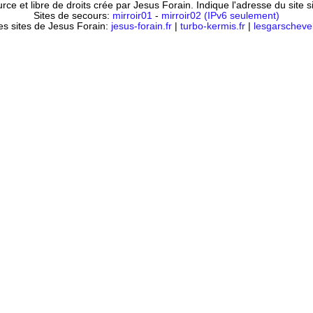
ce et libre de droits crée par Jesus Forain. Indique l'adresse du site 
Sites de secours:
mirroir01
-
mirroir02 (IPv6 seulement)
es sites de Jesus Forain:
jesus-forain.fr
|
turbo-kermis.fr
|
lesgarschevel