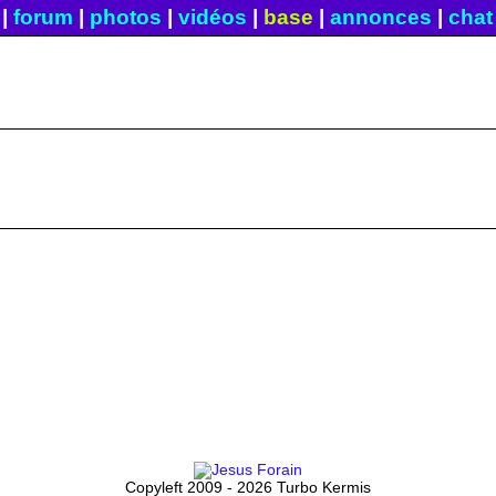
|
forum
|
photos
|
vidéos
|
base
|
annonces
|
chat
Copyleft 2009 - 2026 Turbo Kermis