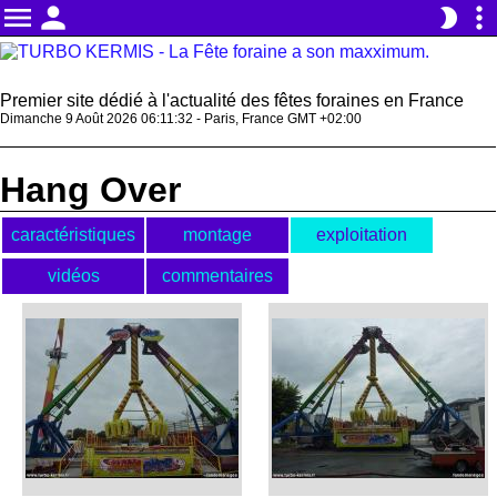
menu
person
more_vert
brightness_2
Premier site dédié à l'actualité des fêtes foraines en France
Dimanche 9 Août 2026 06:11:33 - Paris, France GMT +02:00
Hang Over
caractéristiques
montage
exploitation
vidéos
commentaires