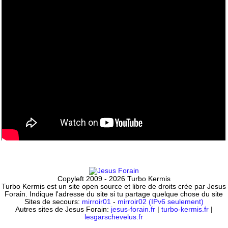
Copyleft 2009 - 2026 Turbo Kermis
Turbo Kermis est un site open source et libre de droits crée par Jesus
Forain. Indique l'adresse du site si tu partage quelque chose du site
Sites de secours:
mirroir01
-
mirroir02 (IPv6 seulement)
Autres sites de Jesus Forain:
jesus-forain.fr
|
turbo-kermis.fr
|
lesgarschevelus.fr