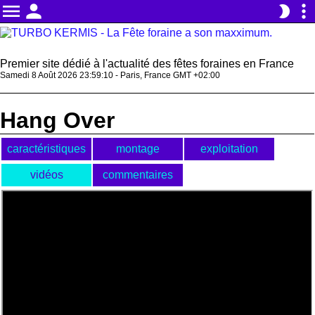
menu
person
more_vert
brightness_2
Premier site dédié à l'actualité des fêtes foraines en France
Samedi 8 Août 2026 23:59:10 - Paris, France GMT +02:00
Hang Over
caractéristiques
montage
exploitation
vidéos
commentaires