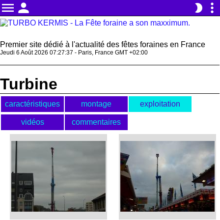
menu
person
more_vert
brightness_2
Premier site dédié à l'actualité des fêtes foraines en France
Jeudi 6 Août 2026 07:27:38 - Paris, France GMT +02:00
Turbine
caractéristiques
montage
exploitation
vidéos
commentaires