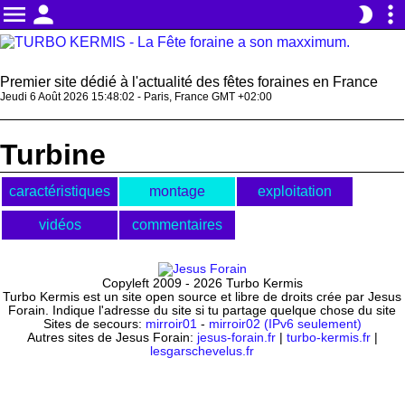
menu
person
more_vert
brightness_2
Premier site dédié à l'actualité des fêtes foraines en France
Jeudi 6 Août 2026 15:48:02 - Paris, France GMT +02:00
Turbine
caractéristiques
montage
exploitation
vidéos
commentaires
Copyleft 2009 - 2026 Turbo Kermis
Turbo Kermis est un site open source et libre de droits crée par Jesus
Forain. Indique l'adresse du site si tu partage quelque chose du site
Sites de secours:
mirroir01
-
mirroir02 (IPv6 seulement)
Autres sites de Jesus Forain:
jesus-forain.fr
|
turbo-kermis.fr
|
lesgarschevelus.fr