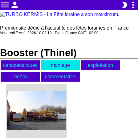
menu
person
more_vert
brightness_2
Premier site dédié à l'actualité des fêtes foraines en France
Vendredi 7 Août 2026 10:03:20 - Paris, France GMT +02:00
Booster (Thinel)
caractéristiques
montage
exploitation
vidéos
commentaires