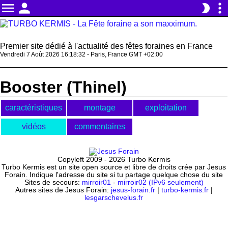
menu
person
more_vert
brightness_2
Premier site dédié à l'actualité des fêtes foraines en France
Vendredi 7 Août 2026 16:18:32 - Paris, France GMT +02:00
Booster (Thinel)
caractéristiques
montage
exploitation
vidéos
commentaires
Copyleft 2009 - 2026 Turbo Kermis
Turbo Kermis est un site open source et libre de droits crée par Jesus
Forain. Indique l'adresse du site si tu partage quelque chose du site
Sites de secours:
mirroir01
-
mirroir02 (IPv6 seulement)
Autres sites de Jesus Forain:
jesus-forain.fr
|
turbo-kermis.fr
|
lesgarschevelus.fr