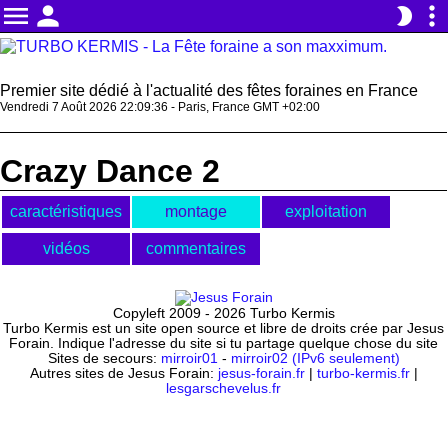
menu
person
more_vert
brightness_2
Premier site dédié à l'actualité des fêtes foraines en France
Vendredi 7 Août 2026 22:09:37 - Paris, France GMT +02:00
Crazy Dance 2
caractéristiques
montage
exploitation
vidéos
commentaires
Copyleft 2009 - 2026 Turbo Kermis
Turbo Kermis est un site open source et libre de droits crée par Jesus
Forain. Indique l'adresse du site si tu partage quelque chose du site
Sites de secours:
mirroir01
-
mirroir02 (IPv6 seulement)
Autres sites de Jesus Forain:
jesus-forain.fr
|
turbo-kermis.fr
|
lesgarschevelus.fr