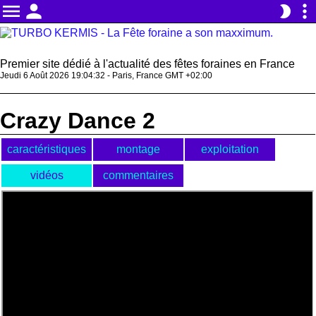
menu
person
more_vert
brightness_2
Premier site dédié à l'actualité des fêtes foraines en France
Jeudi 6 Août 2026 19:04:33 - Paris, France GMT +02:00
Crazy Dance 2
caractéristiques
montage
exploitation
vidéos
commentaires