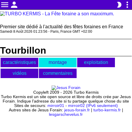
menu
person
more_vert
brightness_2
Premier site dédié à l'actualité des fêtes foraines en France
Samedi 8 Août 2026 01:23:56 - Paris, France GMT +02:00
Tourbillon
caractéristiques
montage
exploitation
vidéos
commentaires
Copyleft 2009 - 2026 Turbo Kermis
Turbo Kermis est un site open source et libre de droits crée par Jesus
Forain. Indique l'adresse du site si tu partage quelque chose du site
Sites de secours:
mirroir01
-
mirroir02 (IPv6 seulement)
Autres sites de Jesus Forain:
jesus-forain.fr
|
turbo-kermis.fr
|
lesgarschevelus.fr