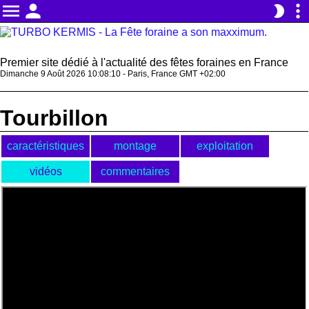
menu
person
more_vert
brightness_2
Premier site dédié à l'actualité des fêtes foraines en France
Dimanche 9 Août 2026 10:08:10 - Paris, France GMT +02:00
Tourbillon
caractéristiques
montage
exploitation
vidéos
commentaires