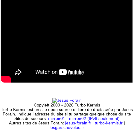
Copyleft 2009 - 2026 Turbo Kermis
Turbo Kermis est un site open source et libre de droits crée par Jesus
Forain. Indique l'adresse du site si tu partage quelque chose du site
Sites de secours:
mirroir01
-
mirroir02 (IPv6 seulement)
Autres sites de Jesus Forain:
jesus-forain.fr
|
turbo-kermis.fr
|
lesgarschevelus.fr