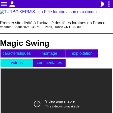
menu
person
more_vert
brightness_2
Premier site dédié à l'actualité des fêtes foraines en France
Vendredi 7 Août 2026 13:07:30 - Paris, France GMT +02:00
Magic Swing
caractéristiques
montage
exploitation
vidéos
commentaires