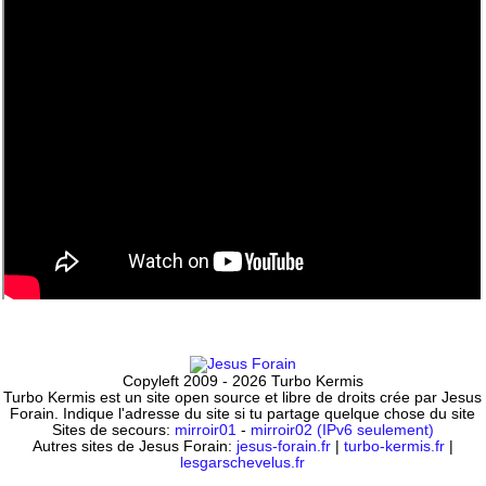
Copyleft 2009 - 2026 Turbo Kermis
Turbo Kermis est un site open source et libre de droits crée par Jesus
Forain. Indique l'adresse du site si tu partage quelque chose du site
Sites de secours:
mirroir01
-
mirroir02 (IPv6 seulement)
Autres sites de Jesus Forain:
jesus-forain.fr
|
turbo-kermis.fr
|
lesgarschevelus.fr