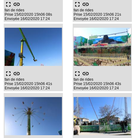
fullscreen
link
fullscreen
link
fan de rides
fan de rides
Prise 15/02/2020 15h06 08s
Prise 15/02/2020 15h06 21s
Envoyée 16/02/2020 17:24
Envoyée 16/02/2020 17:24
fullscreen
link
fullscreen
link
fan de rides
fan de rides
Prise 15/02/2020 15h06 41s
Prise 15/02/2020 15h06 43s
Envoyée 16/02/2020 17:24
Envoyée 16/02/2020 17:24