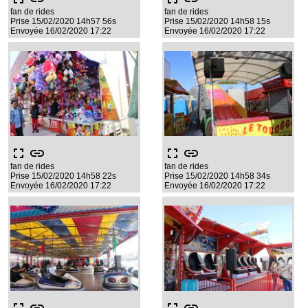
fan de rides
fan de rides
Prise 15/02/2020 14h57 56s
Prise 15/02/2020 14h58 15s
Envoyée 16/02/2020 17:22
Envoyée 16/02/2020 17:22
fullscreen
link
fullscreen
link
fan de rides
fan de rides
Prise 15/02/2020 14h58 22s
Prise 15/02/2020 14h58 34s
Envoyée 16/02/2020 17:22
Envoyée 16/02/2020 17:22