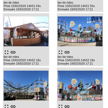
fan de rides
fan de rides
Prise 15/02/2020 14h51 54s
Prise 15/02/2020 14h51 55s
Envoyée 16/02/2020 17:21
Envoyée 16/02/2020 17:21
fullscreen
link
fullscreen
link
fan de rides
fan de rides
Prise 15/02/2020 14h52 16s
Prise 15/02/2020 14h52 19s
Envoyée 16/02/2020 17:21
Envoyée 16/02/2020 17:21
fullscreen
link
fullscreen
link