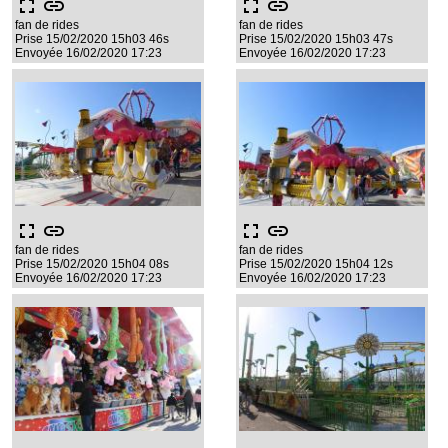
fullscreen
link
fullscreen
link
fan de rides
fan de rides
Prise 15/02/2020 15h03 46s
Prise 15/02/2020 15h03 47s
Envoyée 16/02/2020 17:23
Envoyée 16/02/2020 17:23
fullscreen
link
fullscreen
link
fan de rides
fan de rides
Prise 15/02/2020 15h04 08s
Prise 15/02/2020 15h04 12s
Envoyée 16/02/2020 17:23
Envoyée 16/02/2020 17:23