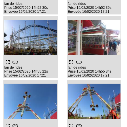
fan de rides
fan de rides
Prise 15/02/2020 14h52 30s
Prise 15/02/2020 14h52 39s
Envoyée 16/02/2020 17:21
Envoyée 16/02/2020 17:21
fullscreen
link
fullscreen
link
fan de rides
fan de rides
Prise 15/02/2020 14h55 22s
Prise 15/02/2020 14h55 34s
Envoyée 16/02/2020 17:21
Envoyée 16/02/2020 17:21
fullscreen
link
fullscreen
link