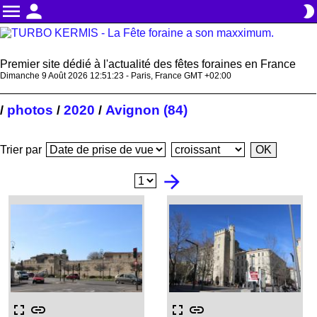
menu
person
brightness_2
Premier site dédié à l'actualité des fêtes foraines en France
Dimanche 9 Août 2026 12:51:24 - Paris, France GMT +02:00
photos
2020
Avignon (84)
/
/
/
Trier par
arrow_forward
fullscreen
link
fullscreen
link