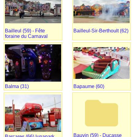
Bailleul (59) - Fête
Bailleul-Sir-Berthoult (62)
foraine du Carnaval
Balma (31)
Bapaume (60)
folder
Bauvin (59) - Ducasse
Barcares (66) lunapark