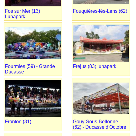
Fos sur Mer (13)
Fouquières-lès-Lens (62)
Lunapark
Fourmies (59) - Grande
Frejus (83) lunapark
Ducasse
Fronton (31)
Gouy-Sous-Bellonne
(62) - Ducasse d'Octobre