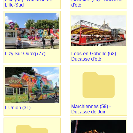
Lille-Sud
d'été
Lizy Sur Ourcq (77)
Loos-en-Gohelle (62) -
Ducasse d'été
folder
Marchiennes (59) -
L'Union (31)
Ducasse de Juin