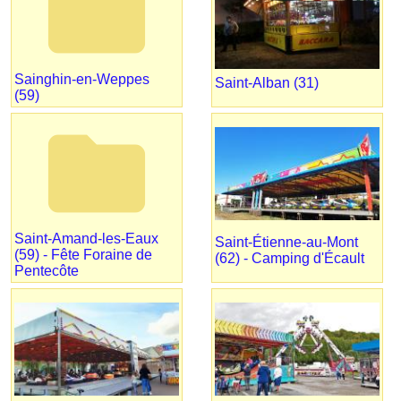
folder
Sainghin-en-Weppes
Saint-Alban (31)
(59)
folder
Saint-Amand-les-Eaux
Saint-Étienne-au-Mont
(59) - Fête Foraine de
(62) - Camping d'Écault
Pentecôte