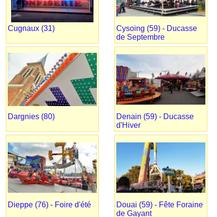
Cugnaux (31)
Cysoing (59) - Ducasse
de Septembre
Dargnies (80)
Denain (59) - Ducasse
d'Hiver
Dieppe (76) - Foire d'été
Douai (59) - Fête Foraine
de Gayant