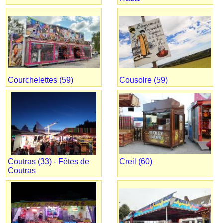
Courchelettes (59)
Cousolre (59)
Coutras (33) - Fêtes de
Creil (60)
Coutras