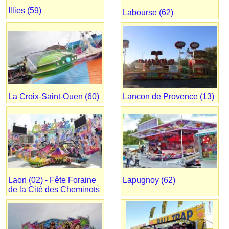
Illies (59)
Labourse (62)
La Croix-Saint-Ouen (60)
Lancon de Provence (13)
Laon (02) - Fête Foraine
Lapugnoy (62)
de la Cité des Cheminots