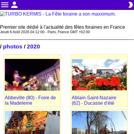
menu
person
brightness_2
Premier site dédié à l'actualité des fêtes foraines en France
Jeudi 6 Août 2026 04:12:03 - Paris, France GMT +02:00
photos
2020
/
/
Abbeville (80) - Foire de
Ablain-Saint-Nazaire
la Madeleine
(62) - Ducasse d'été