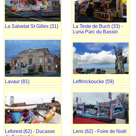
La Salvetat St Gilles (31)
La Teste de Buch (33) -
Luna Parc du Bassin
Lavaur (81)
Leffrinckoucke (59)
Leforest (62) - Ducasse
Lens (62) - Foire de Noël