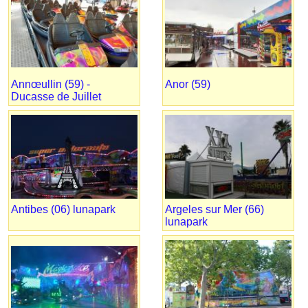
Annœullin (59) -
Anor (59)
Ducasse de Juillet
Antibes (06) lunapark
Argeles sur Mer (66)
lunapark