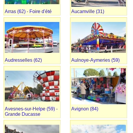
Arras (62) - Foire d'été
Aucamville (31)
Audresselles (62)
Aulnoye-Aymeries (59)
Avesnes-sur-Helpe (59) -
Avignon (84)
Grande Ducasse