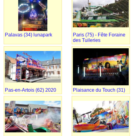
Palavas (34) lunapark
Paris (75) - Fête Foraine
des Tuileries
Pas-en-Artois (62) 2020
Plaisance du Touch (31)