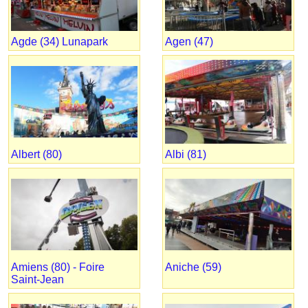
Agde (34) Lunapark
Agen (47)
Albert (80)
Albi (81)
Amiens (80) - Foire
Aniche (59)
Saint-Jean