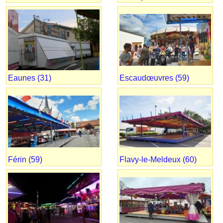
Eaunes (31)
Escaudœuvres (59)
Férin (59)
Flavy-le-Meldeux (60)