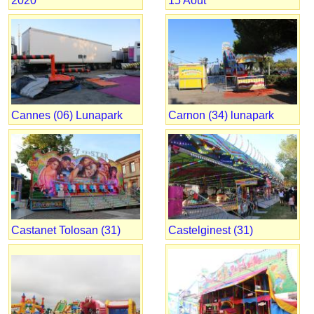
2020
15 Août
Cannes (06) Lunapark
Carnon (34) lunapark
Castanet Tolosan (31)
Castelginest (31)