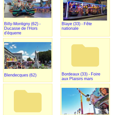
Billy-Montigny (62) -
Blaye (33) - Fête
Ducasse de l'Hors
nationale
d'équerre
folder
Bordeaux (33) - Foire
Blendecques (62)
aux Plaisirs mars
folder