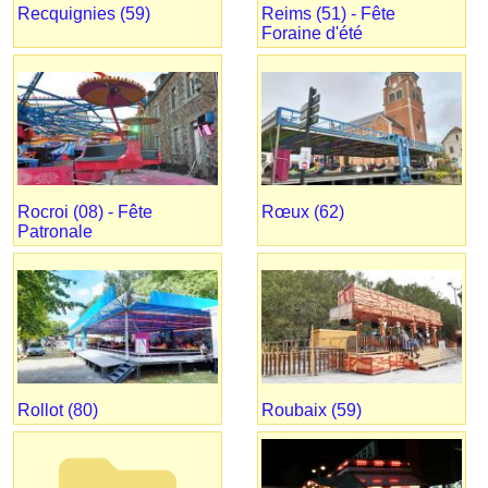
Recquignies (59)
Reims (51) - Fête
Foraine d'été
Rocroi (08) - Fête
Rœux (62)
Patronale
Rollot (80)
Roubaix (59)