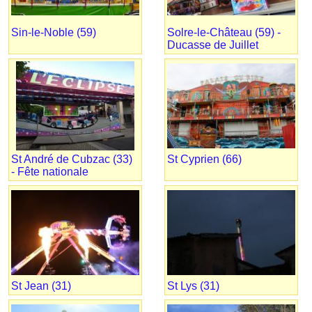
Sin-le-Noble (59)
Solre-le-Château (59) -
Ducasse de Juillet
St André de Cubzac (33)
St Cyprien (66)
- Fête nationale
St Jean (31)
St Lys (31)