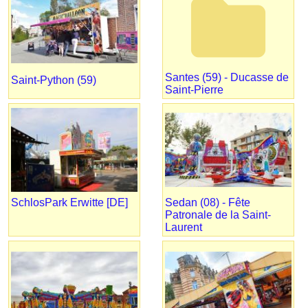
folder
Santes (59) - Ducasse de
Saint-Python (59)
Saint-Pierre
SchlosPark Erwitte [DE]
Sedan (08) - Fête
Patronale de la Saint-
Laurent