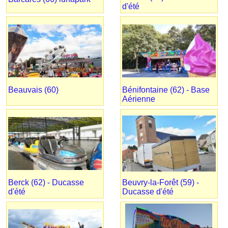
d'été
Beauvais (60)
Bénifontaine (62) - Base
Aérienne
Berck (62) - Ducasse
Beuvry-la-Forêt (59) -
d'été
Ducasse d'été