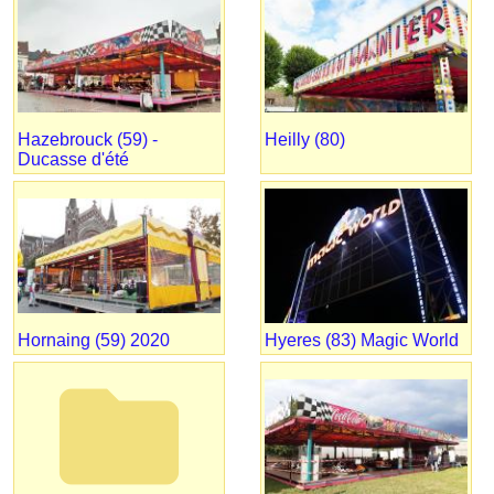
Hazebrouck (59) -
Heilly (80)
Ducasse d'été
Hornaing (59) 2020
Hyeres (83) Magic World
folder