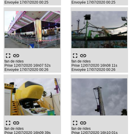
Envoyée 17/07/2020 00:25
Envoyée 17/07/2020 00:25
fullscreen
link
fullscreen
link
fan de rides
fan de rides
Prise 12/07/2020 16h07 52s
Prise 12/07/2020 16h08 11s
Envoyée 17/07/2020 00:26
Envoyée 17/07/2020 00:26
fullscreen
link
fullscreen
link
fan de rides
fan de rides
Prise 12/07/2020 16h09 39s
Prise 12/07/2020 16h10 01s