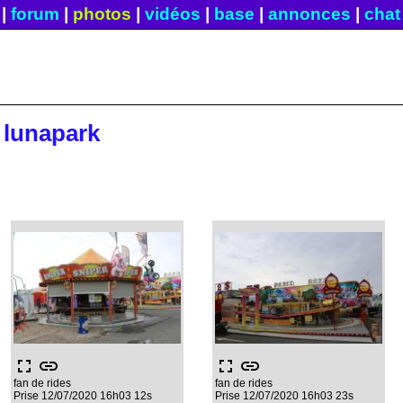
|
forum
|
photos
|
vidéos
|
base
|
annonces
|
chat
 lunapark
fullscreen
link
fullscreen
link
fan de rides
fan de rides
Prise 12/07/2020 16h03 12s
Prise 12/07/2020 16h03 23s