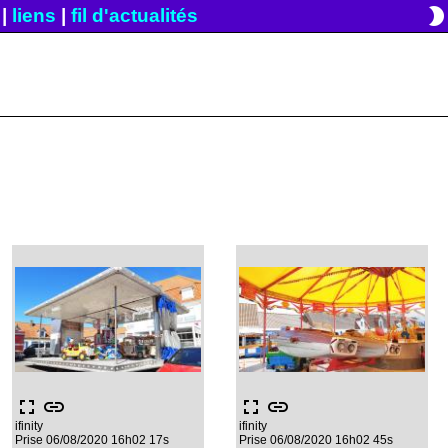
brightness_2
|
liens
|
fil d'actualités
fullscreen
link
fullscreen
link
ifinity
ifinity
Prise 06/08/2020 16h02 17s
Prise 06/08/2020 16h02 45s