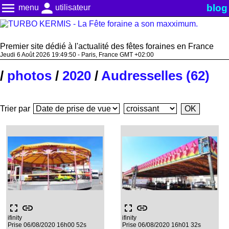
menu
person
blog
menu
utilisateur
Premier site dédié à l'actualité des fêtes foraines en France
Jeudi 6 Août 2026 19:49:50 - Paris, France GMT +02:00
/
photos
/
2020
/
Audresselles (62)
Trier par
fullscreen
link
fullscreen
link
ifinity
ifinity
Prise 06/08/2020 16h00 52s
Prise 06/08/2020 16h01 32s