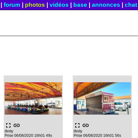
|
forum
|
photos
|
vidéos
|
base
|
annonces
|
chat
fullscreen
link
fullscreen
link
ifinity
ifinity
Prise 06/08/2020 16h01 49s
Prise 06/08/2020 16h01 56s