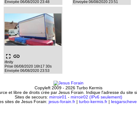
Envoyée 06/08/2020 23:48
Envoyée 06/08/2020 23:51
fullscreen
link
ifinity
Prise 06/08/2020 16h17 30s
Envoyée 06/08/2020 23:53
Copyleft 2009 - 2026 Turbo Kermis
ce et libre de droits crée par Jesus Forain. Indique l'adresse du site 
Sites de secours:
mirroir01
-
mirroir02 (IPv6 seulement)
es sites de Jesus Forain:
jesus-forain.fr
|
turbo-kermis.fr
|
lesgarschevel