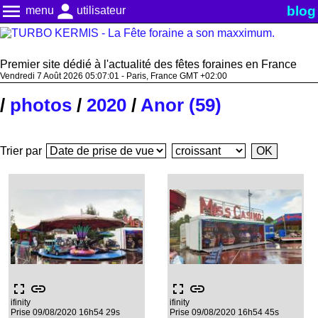
menu
person
blog
menu
utilisateur
Premier site dédié à l'actualité des fêtes foraines en France
Vendredi 7 Août 2026 05:07:01 - Paris, France GMT +02:00
/
photos
/
2020
/
Anor (59)
Trier par
fullscreen
link
fullscreen
link
ifinity
ifinity
Prise 09/08/2020 16h54 29s
Prise 09/08/2020 16h54 45s