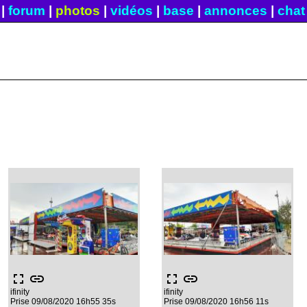
|
forum
|
photos
|
vidéos
|
base
|
annonces
|
chat
fullscreen
link
fullscreen
link
ifinity
ifinity
Prise 09/08/2020 16h55 35s
Prise 09/08/2020 16h56 11s