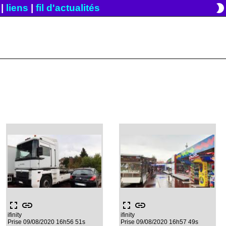
brightness_2
|
liens
|
fil d'actualités
fullscreen
link
fullscreen
link
ifinity
ifinity
Prise 09/08/2020 16h56 51s
Prise 09/08/2020 16h57 49s