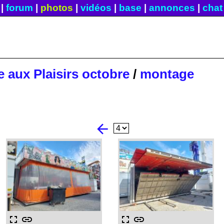
|
forum
|
photos
|
vidéos
|
base
|
annonces
|
chat
e aux Plaisirs octobre
/
montage
arrow_back
fullscreen
link
fullscreen
link