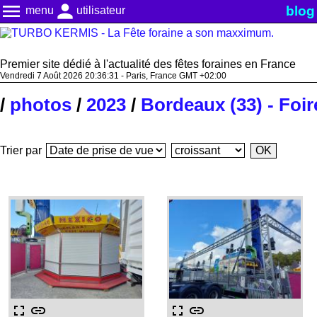
menu
person
blog
menu
utilisateur
Premier site dédié à l'actualité des fêtes foraines en France
Vendredi 7 Août 2026 20:36:32 - Paris, France GMT +02:00
/
photos
/
2023
/
Bordeaux (33) - Foir
Trier par
fullscreen
link
fullscreen
link