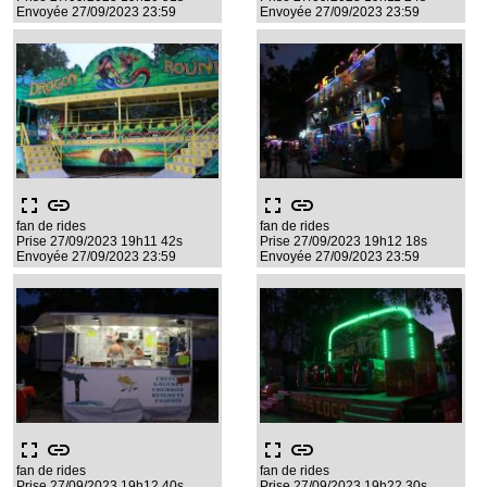
Envoyée 27/09/2023 23:59
Envoyée 27/09/2023 23:59
fullscreen
link
fullscreen
link
fan de rides
fan de rides
Prise 27/09/2023 19h11 42s
Prise 27/09/2023 19h12 18s
Envoyée 27/09/2023 23:59
Envoyée 27/09/2023 23:59
fullscreen
link
fullscreen
link
fan de rides
fan de rides
Prise 27/09/2023 19h12 40s
Prise 27/09/2023 19h22 30s