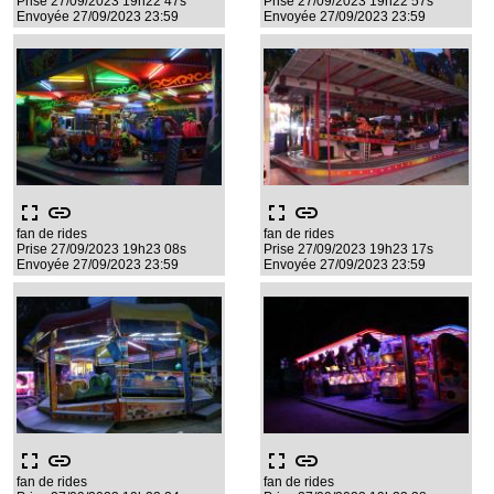
Prise 27/09/2023 19h22 47s
Prise 27/09/2023 19h22 57s
Envoyée 27/09/2023 23:59
Envoyée 27/09/2023 23:59
fullscreen
link
fullscreen
link
fan de rides
fan de rides
Prise 27/09/2023 19h23 08s
Prise 27/09/2023 19h23 17s
Envoyée 27/09/2023 23:59
Envoyée 27/09/2023 23:59
fullscreen
link
fullscreen
link
fan de rides
fan de rides