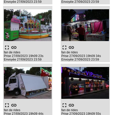
Envoyée 27/09/2023 23:59
Envoyée 27/09/2023 23:59
fullscreen
link
fullscreen
link
fan de rides
fan de rides
Prise 27/09/2023 19h09 23s
Prise 27/09/2023 19h09 34s
Envoyée 27/09/2023 23:59
Envoyée 27/09/2023 23:59
fullscreen
link
fullscreen
link
fan de rides
fan de rides
Prise 27/09/2023 19h09 44s
Prise 27/09/2023 19h09 55s