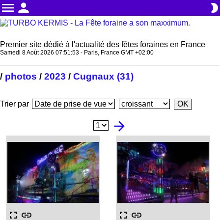
menu
person
brightness_2
Premier site dédié à l'actualité des fêtes foraines en France
Samedi 8 Août 2026 07:51:54 - Paris, France GMT +02:00
photos
2023
Cugnaux (31)
/
/
/
Trier par
arrow_forward
fullscreen
link
fullscreen
link