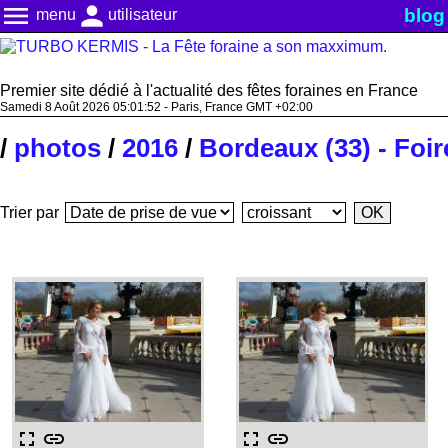
menu
person
blog
menu
utilisateur
Premier site dédié à l'actualité des fêtes foraines en France
Samedi 8 Août 2026 05:01:53 - Paris, France GMT +02:00
/
photos
/
2016
/
Bordeaux (33) - Foir
Trier par
fullscreen
link
fullscreen
link