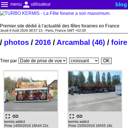
menu
person
blog
menu
utilisateur
Premier site dédié à l'actualité des fêtes foraines en France
Jeudi 6 Août 2026 08:57:15 - Paris, France GMT +02:00
/
photos
/
2016
/
Arcambal (46)
/
foire
Trier par
fullscreen
link
fullscreen
link
kermis addict
kermis addict
Prise 14/05/2016 18h44 22s
Prise 15/05/2016 16h55 18s