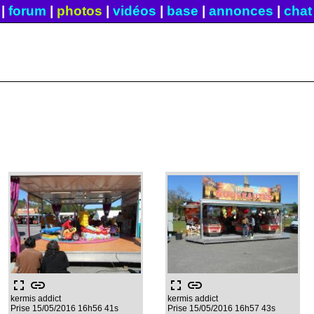
|
forum
|
photos
|
vidéos
|
base
|
annonces
|
chat
fullscreen
link
fullscreen
link
kermis addict
kermis addict
Prise 15/05/2016 16h56 41s
Prise 15/05/2016 16h57 43s