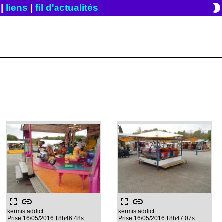
brightness_2
|
liens
|
fil d'actualités
fullscreen
link
fullscreen
link
kermis addict
kermis addict
Prise 16/05/2016 18h46 48s
Prise 16/05/2016 18h47 07s