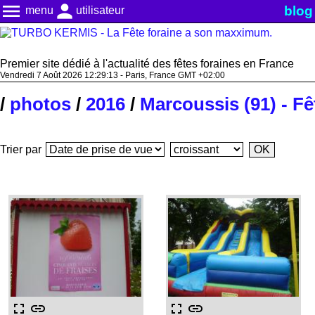
menu
person
blog
menu
utilisateur
Premier site dédié à l'actualité des fêtes foraines en France
Vendredi 7 Août 2026 12:29:14 - Paris, France GMT +02:00
/
photos
/
2016
/
Marcoussis (91) - F
Trier par
fullscreen
link
fullscreen
link