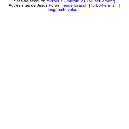
Sites de secours:
mirroir01
-
mirroir02 (IPv6 seulement)
Autres sites de Jesus Forain:
jesus-forain.fr
|
turbo-kermis.fr
|
lesgarschevelus.fr