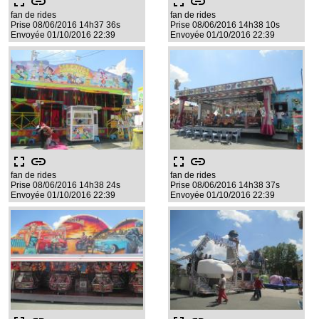
fullscreen
link
fullscreen
link
fan de rides
fan de rides
Prise 08/06/2016 14h37 36s
Prise 08/06/2016 14h38 10s
Envoyée 01/10/2016 22:39
Envoyée 01/10/2016 22:39
fullscreen
link
fullscreen
link
fan de rides
fan de rides
Prise 08/06/2016 14h38 24s
Prise 08/06/2016 14h38 37s
Envoyée 01/10/2016 22:39
Envoyée 01/10/2016 22:39