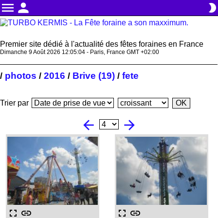
menu
person
brightness_2
Premier site dédié à l'actualité des fêtes foraines en France
Dimanche 9 Août 2026 12:05:05 - Paris, France GMT +02:00
photos
2016
Brive (19)
fete
/
/
/
/
Trier par
arrow_back
arrow_forward
fullscreen
link
fullscreen
link