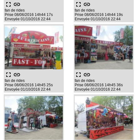
fullscreen
link
fullscreen
link
fan de rides
fan de rides
Prise 08/06/2016 14h44 17s
Prise 08/06/2016 14h44 19s
Envoyée 01/10/2016 22:44
Envoyée 01/10/2016 22:44
fullscreen
link
fullscreen
link
fan de rides
fan de rides
Prise 08/06/2016 14h45 25s
Prise 08/06/2016 14h45 36s
Envoyée 01/10/2016 22:44
Envoyée 01/10/2016 22:44