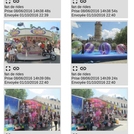
fullscreen
link
fullscreen
link
fan de rides
fan de rides
Prise 08/06/2016 14h38 48s
Prise 08/06/2016 14h38 54s
Envoyée 01/10/2016 22:39
Envoyée 01/10/2016 22:40
fullscreen
link
fullscreen
link
fan de rides
fan de rides
Prise 08/06/2016 14h39 08s
Prise 08/06/2016 14h39 24s
Envoyée 01/10/2016 22:40
Envoyée 01/10/2016 22:40