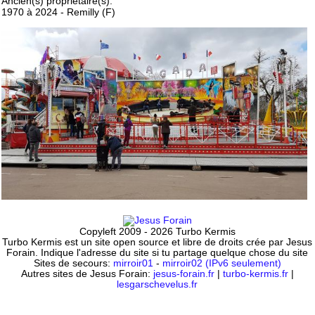
Ancien(s) propriétaire(s):
1970 à 2024 - Remilly (F)
Copyleft 2009 - 2026 Turbo Kermis
Turbo Kermis est un site open source et libre de droits crée par Jesus
Forain. Indique l'adresse du site si tu partage quelque chose du site
Sites de secours:
mirroir01
-
mirroir02 (IPv6 seulement)
Autres sites de Jesus Forain:
jesus-forain.fr
|
turbo-kermis.fr
|
lesgarschevelus.fr