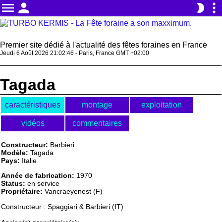
menu
person
more_vert
brightness_2
Premier site dédié à l'actualité des fêtes foraines en France
Jeudi 6 Août 2026 21:02:47 - Paris, France GMT +02:00
Tagada
caractéristiques
montage
exploitation
vidéos
commentaires
Constructeur:
Barbieri
Modèle:
Tagada
Pays:
Italie
Année de fabrication:
1970
Status:
en service
Propriétaire:
Vancraeyenest (F)
Constructeur : Spaggiari & Barbieri (IT)