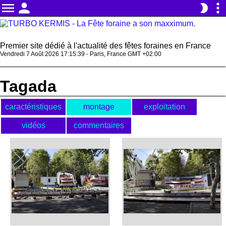
menu
person
more_vert
brightness_2
Premier site dédié à l'actualité des fêtes foraines en France
Vendredi 7 Août 2026 17:15:39 - Paris, France GMT +02:00
Tagada
caractéristiques
montage
exploitation
vidéos
commentaires