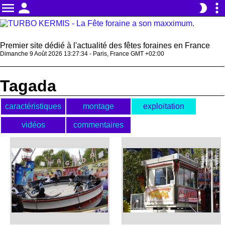
menu
person
more_vert
brightness_2
Premier site dédié à l'actualité des fêtes foraines en France
Dimanche 9 Août 2026 13:27:34 - Paris, France GMT +02:00
Tagada
caractéristiques
montage
exploitation
vidéos
commentaires