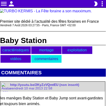
menu
person
more_vert
brightness_2
Premier site dédié à l'actualité des fêtes foraines en France
Vendredi 7 Août 2026 03:27:55 - Paris, France GMT +02:00
Baby Station
caractéristiques
montage
exploitation
vidéos
commentaires
COMMENTAIRES
http://youtu.be/2KyZzVQmtEU (non inscrit)
vendredi 10 mai 2013 22:58
les manèges Baby Station et Baby Jump sont avant-gardistes
et toujours bien animés.