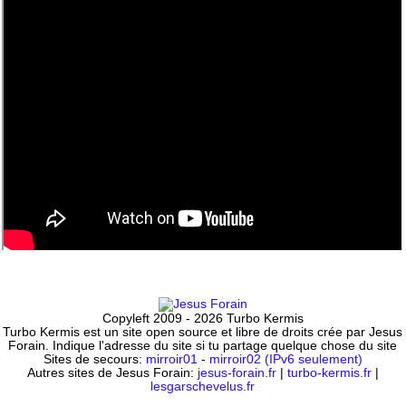
Copyleft 2009 - 2026 Turbo Kermis
Turbo Kermis est un site open source et libre de droits crée par Jesus
Forain. Indique l'adresse du site si tu partage quelque chose du site
Sites de secours:
mirroir01
-
mirroir02 (IPv6 seulement)
Autres sites de Jesus Forain:
jesus-forain.fr
|
turbo-kermis.fr
|
lesgarschevelus.fr