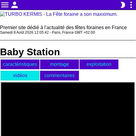
menu
person
more_vert
brightness_2
Premier site dédié à l'actualité des fêtes foraines en France
Samedi 8 Août 2026 12:05:42 - Paris, France GMT +02:00
Baby Station
caractéristiques
montage
exploitation
vidéos
commentaires