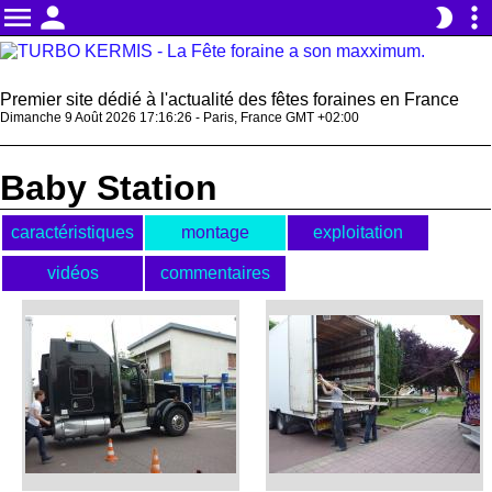
menu
person
more_vert
brightness_2
Premier site dédié à l'actualité des fêtes foraines en France
Dimanche 9 Août 2026 17:16:27 - Paris, France GMT +02:00
Baby Station
caractéristiques
montage
exploitation
vidéos
commentaires