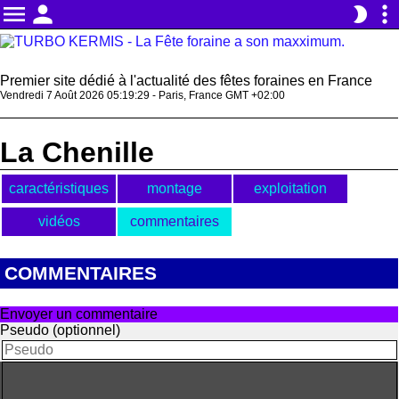
menu
person
more_vert
brightness_2
Premier site dédié à l'actualité des fêtes foraines en France
Vendredi 7 Août 2026 05:19:29 - Paris, France GMT +02:00
La Chenille
caractéristiques
montage
exploitation
vidéos
commentaires
COMMENTAIRES
Envoyer un commentaire
Pseudo (optionnel)