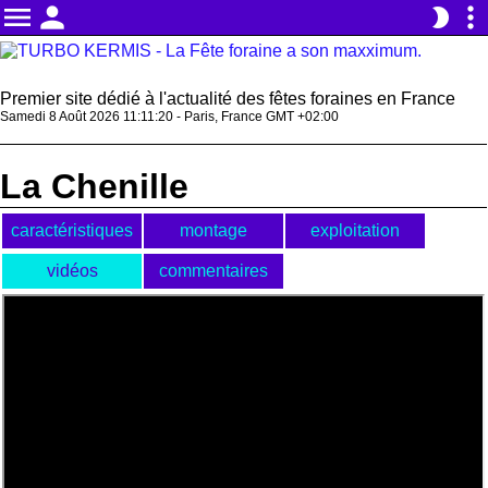
menu
person
more_vert
brightness_2
Premier site dédié à l'actualité des fêtes foraines en France
Samedi 8 Août 2026 11:11:20 - Paris, France GMT +02:00
La Chenille
caractéristiques
montage
exploitation
vidéos
commentaires