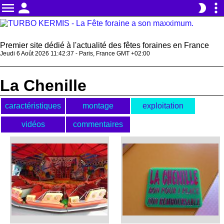
menu
person
more_vert
brightness_2
Premier site dédié à l'actualité des fêtes foraines en France
Jeudi 6 Août 2026 11:42:37 - Paris, France GMT +02:00
La Chenille
caractéristiques
montage
exploitation
vidéos
commentaires