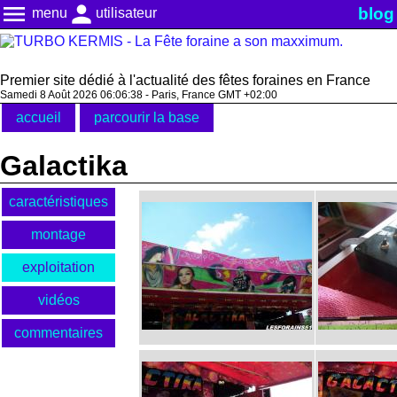
menu
person
blog
menu
utilisateur
Premier site dédié à l'actualité des fêtes foraines en France
Samedi 8 Août 2026 06:06:38 - Paris, France GMT +02:00
accueil
parcourir la base
Galactika
caractéristiques
montage
exploitation
vidéos
commentaires