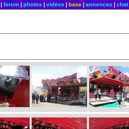
|
forum
|
photos
|
vidéos
|
base
|
annonces
|
chat